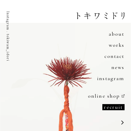
Instagram . tokiwam_idori
about
works
contact
news
instagram
online shop
recruit