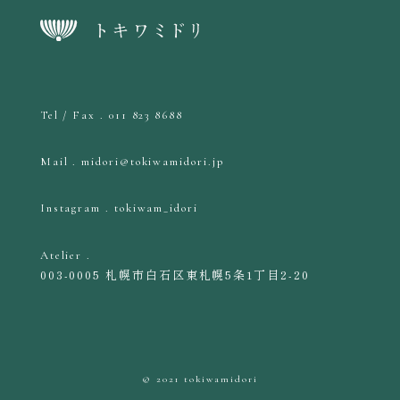
Tel / Fax . 011 823 8688
Mail . midori@tokiwamidori.jp
Instagram . tokiwam_idori
Atelier .
003-0005 札幌市白石区東札幌5条1丁目2-20
© 2021 tokiwamidori